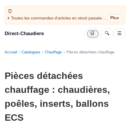
Toutes les commandes d'articles en stock passées
avant 14H sont expédiées le jour même (jours
ouvrés)
Direct-Chaudiere
🛒
🔍
☰
Accueil
Catalogues
Chauffage
Pièces détachées chauffage
Pièces détachées
chauffage : chaudières,
poêles, inserts, ballons
ECS