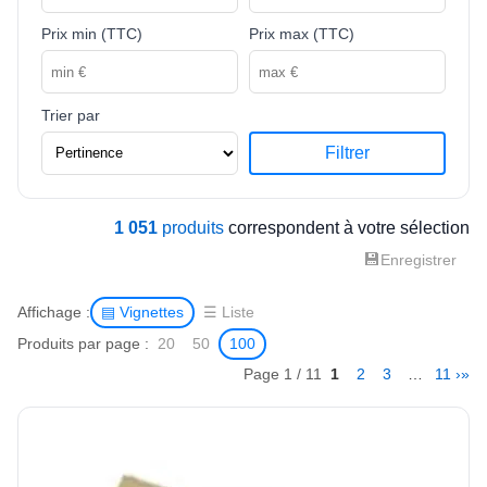
Prix min (TTC)
Prix max (TTC)
Trier par
Filtrer
1 051
produits
correspondent à votre sélection
💾
Enregistrer
Affichage :
▤ Vignettes
☰ Liste
Produits par page :
20
50
100
Page 1 / 11
1
2
3
…
11
›
»