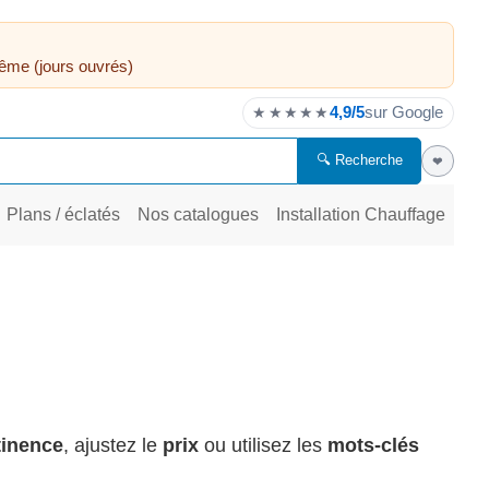
ême (jours ouvrés)
4,9/5
sur Google
★★★★★
🔍 Recherche
❤
Plans / éclatés
Nos catalogues
Installation Chauffage
rtinence
, ajustez le
prix
ou utilisez les
mots-clés