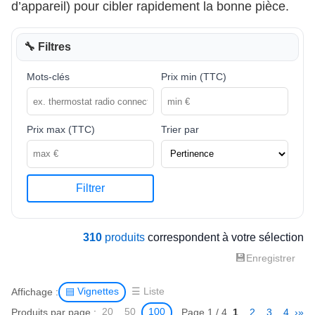
d’appareil) pour cibler rapidement la bonne pièce.
🔧 Filtres
Mots-clés
Prix min (TTC)
Prix max (TTC)
Trier par
Filtrer
310
produits
correspondent à votre sélection
💾
Enregistrer
Affichage :
▤ Vignettes
☰ Liste
Produits par page :
Page 1 / 4
1
2
3
4
›
»
20
50
100