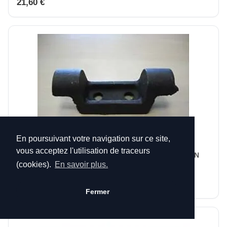
21,60 €
En poursuivant votre navigation sur ce site,
vous acceptez l'utilisation de traceurs
CRAPAUDINE PTE CENDR 6753 NR BRILLANT GODIN
(cookies).
En savoir plus.
12802675363
17,40 €
Fermer