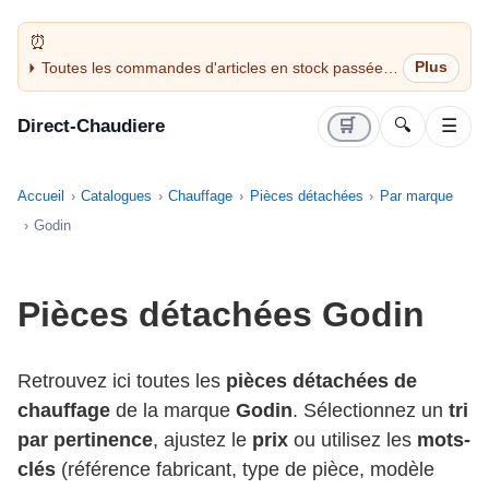
Toutes les commandes d'articles en stock passées
avant 14H sont expédiées le jour même (jours
ouvrés)
Direct-Chaudiere
🛒
🔍
☰
Accueil
Catalogues
Chauffage
Pièces détachées
Par marque
Godin
Pièces détachées Godin
Retrouvez ici toutes les
pièces détachées de
chauffage
de la marque
Godin
. Sélectionnez un
tri
par pertinence
, ajustez le
prix
ou utilisez les
mots-
clés
(référence fabricant, type de pièce, modèle