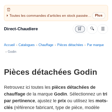
Toutes les commandes d'articles en stock passées
avant 14H sont expédiées le jour même (jours
ouvrés)
Direct-Chaudiere
🛒
🔍
☰
Accueil
Catalogues
Chauffage
Pièces détachées
Par marque
Godin
Pièces détachées Godin
Retrouvez ici toutes les
pièces détachées de
chauffage
de la marque
Godin
. Sélectionnez un
tri
par pertinence
, ajustez le
prix
ou utilisez les
mots-
clés
(référence fabricant, type de pièce, modèle