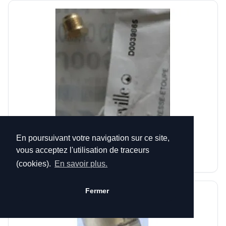
PRESSE ETOUPE D0039865 DEVILLE POUR HELIOS
En poursuivant votre navigation sur ce site,
EXCEL
vous acceptez l'utilisation de traceurs
9,60 €
(cookies).
En savoir plus.
Fermer