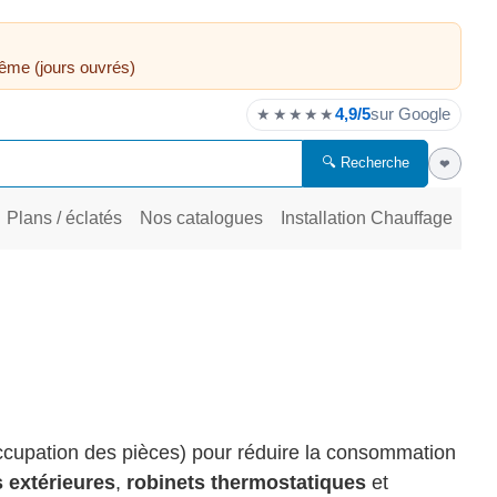
ême (jours ouvrés)
4,9/5
sur Google
★★★★★
🔍 Recherche
❤
Plans / éclatés
Nos catalogues
Installation Chauffage
ccupation des pièces) pour réduire la consommation
 extérieures
,
robinets thermostatiques
et