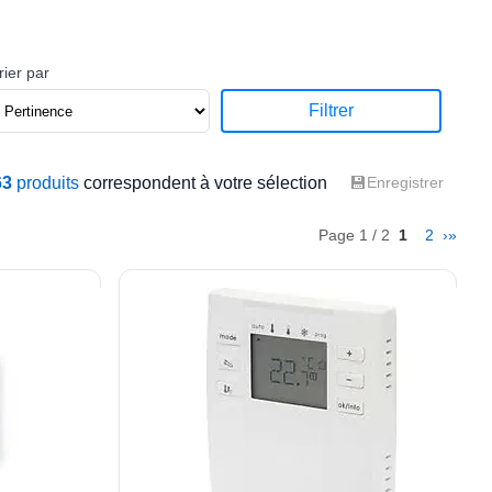
rier par
Filtrer
💾
63
produits
correspondent à votre sélection
Enregistrer
Page 1 / 2
1
2
›
»