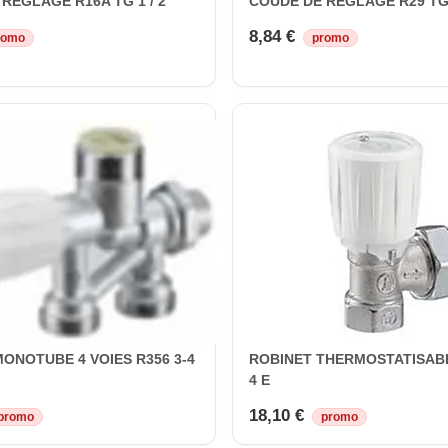
REGLAGE R16A TG 1 / 2
COUDE DE REGLAGE R29 TG 1
8,84 €
romo
promo
ONOTUBE 4 VOIES R356 3-4
ROBINET THERMOSTATISABLE
4 E
18,10 €
promo
promo