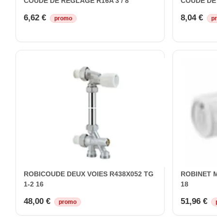
COUDE DE REGLAGE R16A 3 / 8
COUDE DE 
6,62 €
8,04 €
promo
p
ROBICOUDE DEUX VOIES R438X052 TG
ROBINET M
1-2 16
18
48,00 €
51,96 €
promo