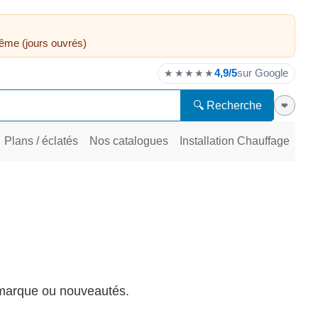
ême (jours ouvrés)
4,9/5
sur Google
★★★★★
🔍 Recherche
❤
Plans / éclatés
Nos catalogues
Installation Chauffage
, marque ou nouveautés.