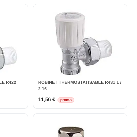
LE R422
ROBINET THERMOSTATISABLE R431 1 /
2 16
11,56 €
promo