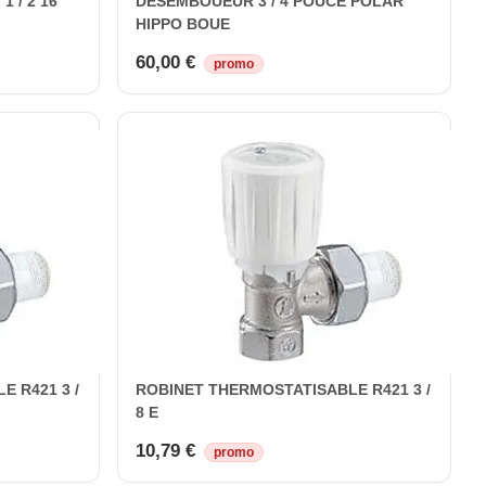
 / 2 16
DESEMBOUEUR 3 / 4 POUCE POLAR
HIPPO BOUE
60,00 €
promo
 R421 3 /
ROBINET THERMOSTATISABLE R421 3 /
8 E
10,79 €
promo