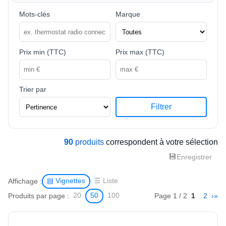
Mots-clés
Marque
Prix min (TTC)
Prix max (TTC)
Trier par
Filtrer
90
produits
correspondent à votre sélection
💾
Enregistrer
Affichage :
▤ Vignettes
☰ Liste
Produits par page :
Page 1 / 2
1
2
›
»
20
50
100