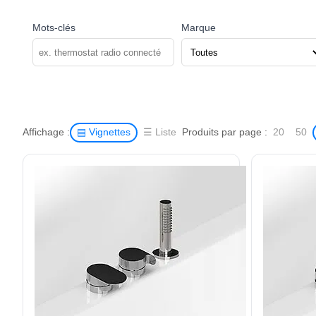
Mots-clés
Marque
Affichage :
Produits par page :
▤ Vignettes
☰ Liste
20
50