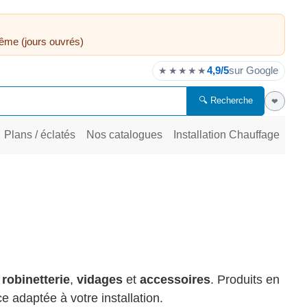
ême (jours ouvrés)
4,9/5
sur Google
★★★★★
🔍 Recherche
❤
Plans / éclatés
Nos catalogues
Installation Chauffage
,
robinetterie
,
vidages
et
accessoires
. Produits en
e adaptée à votre installation.