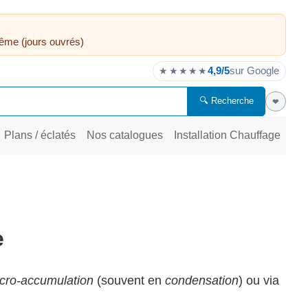
ême (jours ouvrés)
4,9/5
sur Google
★★★★★
🔍 Recherche
❤
Plans / éclatés
Nos catalogues
Installation Chauffage
e
cro-accumulation
(souvent en
condensation
) ou via