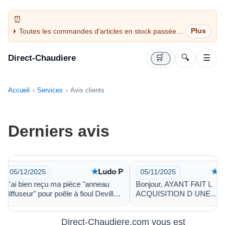
Toutes les commandes d'articles en stock passées
avant 14H sont expédiées le jour même (jours
ouvrés)
Direct-Chaudiere
🛒
🔍
☰
Accueil
Services
Avis clients
Derniers avis
★
Ludo P
★
Je
05/12/2025
05/11/2025
J'ai bien reçu ma pièce "anneau
Bonjour, AYANT FAIT L
diffuseur" pour poêle à fioul Deville
ACQUISITION D UNE
Je vous remercie de l'emballage et
CHAUDIeRE BOIS JE VI
d
VOUS DIRE TOUTE MA
Direct-Chaudiere.com vous est
SATISFACTION POUR LE
France