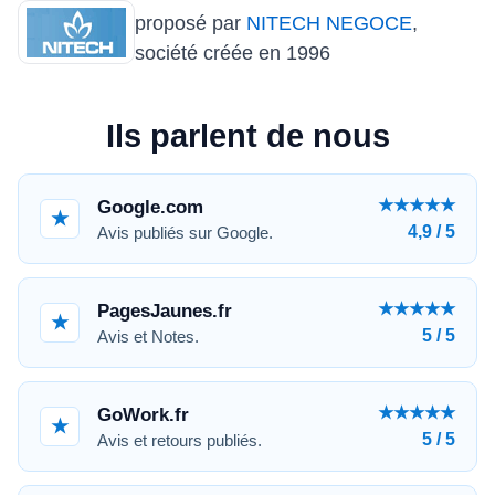
PRODUI
proposé par
NITECH NEGOCE
,
France
société créée en 1996
Ils parlent de nous
★★★★★
Google.com
★
4,9 / 5
Avis publiés sur Google.
★★★★★
PagesJaunes.fr
★
5 / 5
Avis et Notes.
★★★★★
GoWork.fr
★
5 / 5
Avis et retours publiés.