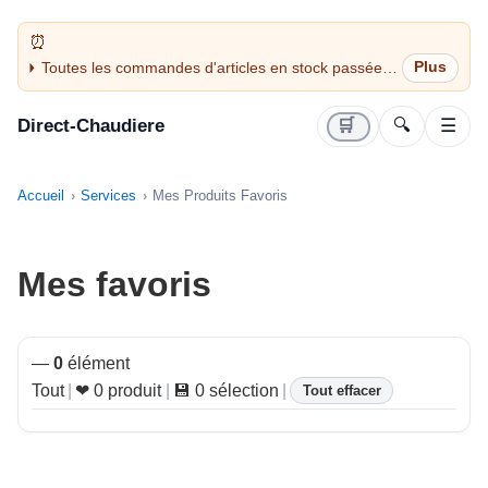
Toutes les commandes d'articles en stock passées
avant 14H sont expédiées le jour même (jours
ouvrés)
Direct-Chaudiere
🛒
🔍
☰
Accueil
Services
Mes Produits Favoris
Mes favoris
—
0
élément
Tout
|
❤ 0 produit
|
💾 0 sélection
|
Tout effacer