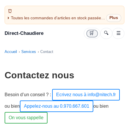
Toutes les commandes d'articles en stock passées
avant 14H sont expédiées le jour même (jours
ouvrés)
Direct-Chaudiere
🛒
🔍
☰
Accueil
Services
Contact
Contactez nous
Besoin d’un conseil ?
:
Ecrivez nous à info@nitech.fr
ou bien
Appelez-nous au 0.970.667.601
ou bien
On vous rappelle