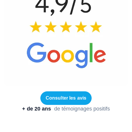
Consulter les avis
+ de 20 ans
de témoignages positifs