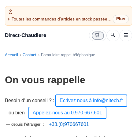
Toutes les commandes d'articles en stock passées
avant 14H sont expédiées le jour même (jours
ouvrés)
Direct-Chaudiere
🛒
🔍
☰
Accueil
Contact
Formulaire rappel téléphonique
On vous rappelle
Besoin d’un conseil ?
:
Ecrivez nous à info@nitech.fr
ou bien
Appelez-nous au 0.970.667.601
+33.(0)970667601
— depuis l’étranger :