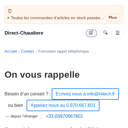
Toutes les commandes d'articles en stock passées
avant 14H sont expédiées le jour même (jours
ouvrés)
Direct-Chaudiere
🛒
🔍
☰
Accueil
Contact
Formulaire rappel téléphonique
On vous rappelle
Besoin d’un conseil ?
:
Ecrivez nous à info@nitech.fr
ou bien
Appelez-nous au 0.970.667.601
+33.(0)970667601
— depuis l’étranger :