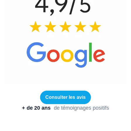
Consulter les avis
+ de 20 ans
de témoignages positifs