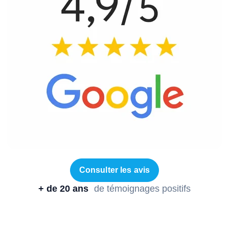
Consulter les avis
+ de 20 ans
de témoignages positifs