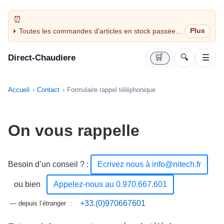
Toutes les commandes d'articles en stock passées
avant 14H sont expédiées le jour même (jours
ouvrés)
Direct-Chaudiere
🛒
🔍
☰
Accueil
Contact
Formulaire rappel téléphonique
On vous rappelle
Besoin d’un conseil ?
:
Ecrivez nous à info@nitech.fr
ou bien
Appelez-nous au 0.970.667.601
+33.(0)970667601
— depuis l’étranger :