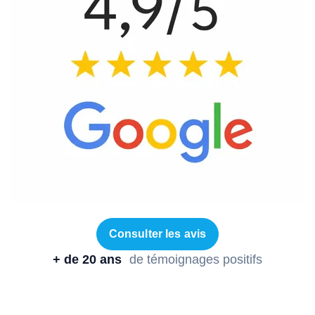
Consulter les avis
+ de 20 ans
de témoignages positifs