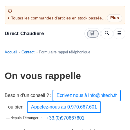
Toutes les commandes d'articles en stock passées
avant 14H sont expédiées le jour même (jours
ouvrés)
Direct-Chaudiere
🛒
🔍
☰
Accueil
Contact
Formulaire rappel téléphonique
On vous rappelle
Besoin d’un conseil ?
:
Ecrivez nous à info@nitech.fr
ou bien
Appelez-nous au 0.970.667.601
+33.(0)970667601
— depuis l’étranger :