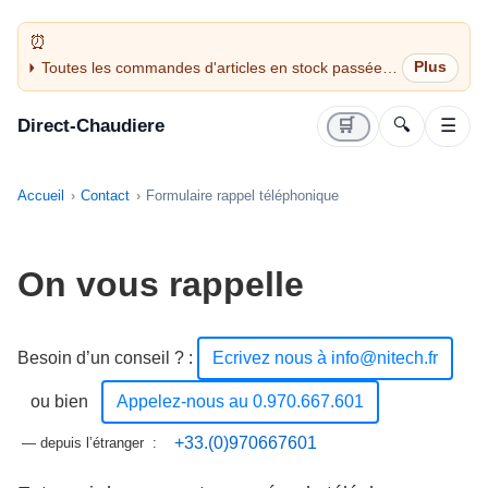
Toutes les commandes d'articles en stock passées
avant 14H sont expédiées le jour même (jours
ouvrés)
Direct-Chaudiere
🛒
🔍
☰
Accueil
Contact
Formulaire rappel téléphonique
On vous rappelle
Besoin d’un conseil ?
:
Ecrivez nous à info@nitech.fr
ou bien
Appelez-nous au 0.970.667.601
+33.(0)970667601
— depuis l’étranger :