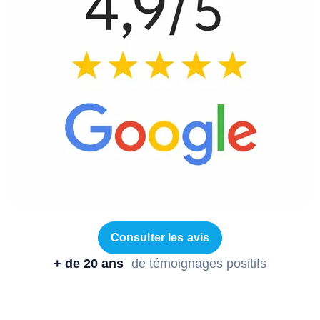
Consulter les avis
+ de 20 ans
de témoignages positifs