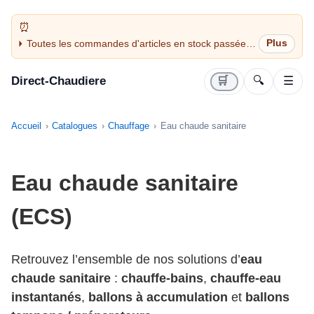
Toutes les commandes d'articles en stock passées
avant 14H sont expédiées le jour même (jours
ouvrés)
Direct-Chaudiere
🛒
🔍
☰
Accueil
Catalogues
Chauffage
Eau chaude sanitaire
Eau chaude sanitaire
(ECS)
Retrouvez l’ensemble de nos solutions d’
eau
chaude sanitaire
:
chauffe-bains
,
chauffe-eau
instantanés
,
ballons à accumulation
et
ballons