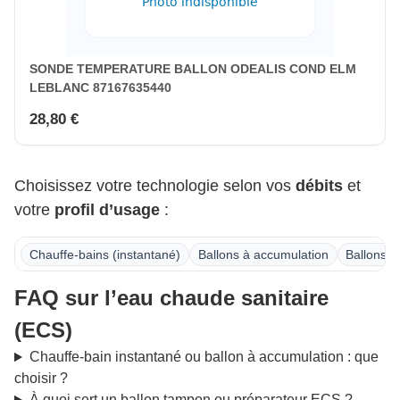
SONDE TEMPERATURE BALLON ODEALIS COND ELM
LEBLANC 87167635440
28,80 €
Choisissez votre technologie selon vos
débits
et
votre
profil d’usage
:
Chauffe-bains (instantané)
Ballons à accumulation
Ballons t
FAQ sur l’eau chaude sanitaire
(ECS)
Chauffe-bain instantané ou ballon à accumulation : que
choisir ?
À quoi sert un ballon tampon ou préparateur ECS ?