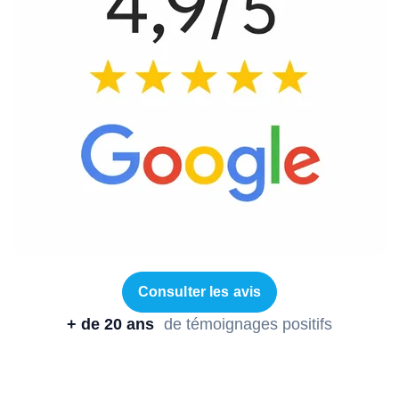
Consulter les avis
+ de 20 ans
de témoignages positifs