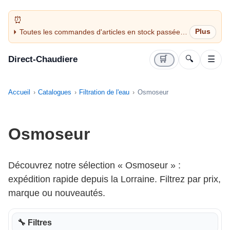
Toutes les commandes d'articles en stock passées
avant 14H sont expédiées le jour même (jours
ouvrés)
Direct-Chaudiere
🛒
🔍
☰
Accueil
Catalogues
Filtration de l'eau
Osmoseur
Osmoseur
Découvrez notre sélection « Osmoseur » :
expédition rapide depuis la Lorraine. Filtrez par prix,
marque ou nouveautés.
🔧 Filtres