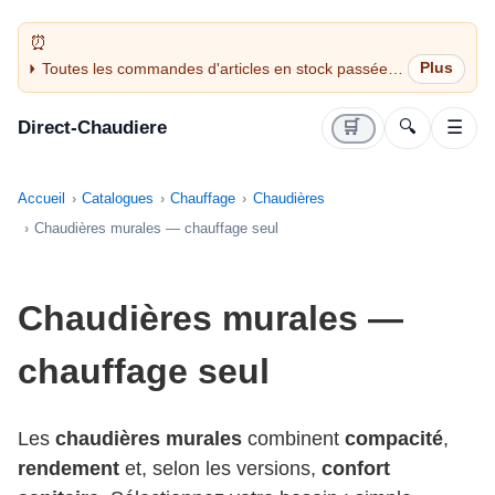
Toutes les commandes d'articles en stock passées
avant 14H sont expédiées le jour même (jours
ouvrés)
Direct-Chaudiere
🛒
🔍
☰
Accueil
Catalogues
Chauffage
Chaudières
Chaudières murales — chauffage seul
Chaudières murales —
chauffage seul
Les
chaudières murales
combinent
compacité
,
rendement
et, selon les versions,
confort