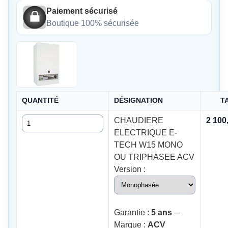
Paiement sécurisé
Boutique 100% sécurisée
QUANTITÉ
DÉSIGNATION
T
Quantité
CHAUDIERE
2 100
ELECTRIQUE E-
TECH W15 MONO
OU TRIPHASEE ACV
Version :
Garantie :
5 ans
—
Marque :
ACV