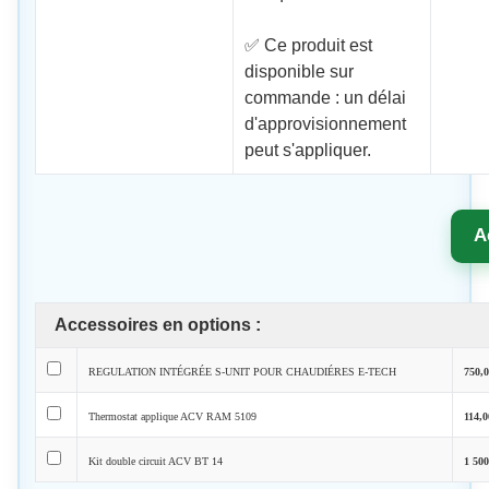
✅ Ce produit est
disponible sur
commande : un délai
d'approvisionnement
peut s'appliquer.
A
Accessoires en options :
REGULATION INTÉGRÉE S-UNIT POUR CHAUDIÉRES E-TECH
750,
Thermostat applique ACV RAM 5109
114,
Kit double circuit ACV BT 14
1 50