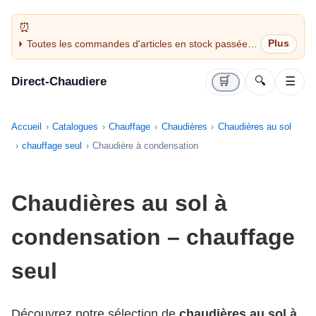
Toutes les commandes d'articles en stock passées
avant 14H sont expédiées le jour même (jours
ouvrés)
Direct-Chaudiere
🛒
🔍
☰
Accueil
Catalogues
Chauffage
Chaudières
Chaudières au sol
chauffage seul
Chaudière à condensation
Chaudières au sol à
condensation – chauffage
seul
Découvrez notre sélection de
chaudières au sol à