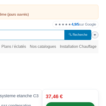
ême (jours ouvrés)
4,9/5
sur Google
★★★★★
🔍 Recherche
❤
Plans / éclatés
Nos catalogues
Installation Chauffage
systeme etanche C3
37,46 €
x gaz condensation