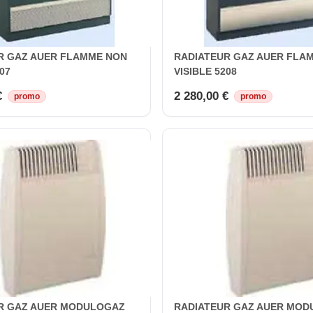
R GAZ AUER FLAMME NON
RADIATEUR GAZ AUER FLA
07
VISIBLE 5208
€
2 280,00 €
promo
promo
R GAZ AUER MODULOGAZ
RADIATEUR GAZ AUER MO