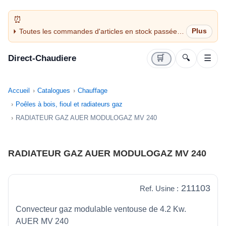
Toutes les commandes d'articles en stock passées
avant 14H sont expédiées le jour même (jours
ouvrés)
Direct-Chaudiere
🛒
🔍
☰
Accueil
Catalogues
Chauffage
Poêles à bois, fioul et radiateurs gaz
RADIATEUR GAZ AUER MODULOGAZ MV 240
RADIATEUR GAZ AUER MODULOGAZ MV 240
211103
Ref. Usine :
Convecteur gaz modulable ventouse de 4.2 Kw.
AUER MV 240