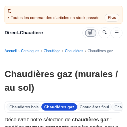
Toutes les commandes d'articles en stock passées
avant 14H sont expédiées le jour même (jours
ouvrés)
Direct-Chaudiere
🛒
🔍
☰
Accueil
Catalogues
Chauffage
Chaudières
Chaudières gaz
Chaudières gaz (murales /
au sol)
Chaudières bois
Chaudières gaz
Chaudières fioul
Chaudi
Découvrez notre sélection de
chaudières gaz
: