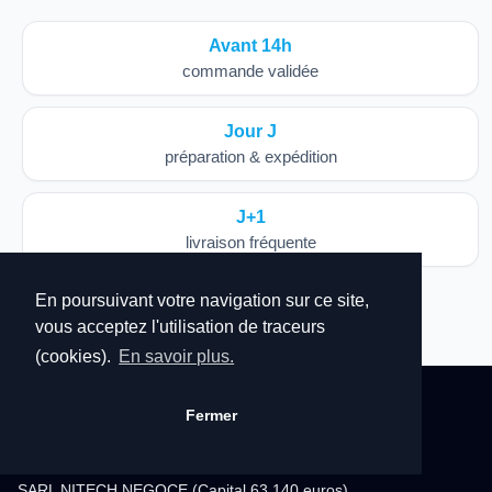
Avant 14h
commande validée
Jour J
préparation & expédition
J+1
livraison fréquente
En poursuivant votre navigation sur ce site,
vous acceptez l'utilisation de traceurs
(cookies).
En savoir plus.
DIRECT-CHAUDIERE
Fermer
Grossiste chauffage et sanitaire depuis 1996.
SARL NITECH NEGOCE (Capital 63 140 euros)