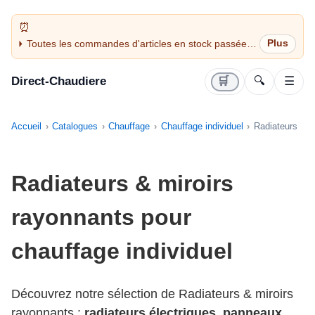
Toutes les commandes d'articles en stock passées
avant 14H sont expédiées le jour même (jours
ouvrés)
Direct-Chaudiere
🛒
🔍
☰
Accueil
Catalogues
Chauffage
Chauffage individuel
Radiateurs
Radiateurs & miroirs
rayonnants pour
chauffage individuel
Découvrez notre sélection de Radiateurs & miroirs
rayonnants :
radiateurs électriques
,
panneaux