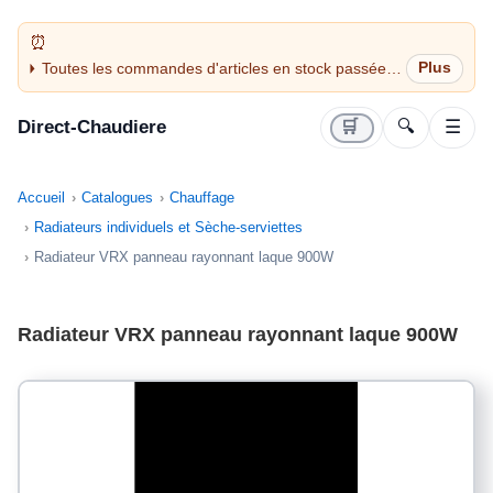
Toutes les commandes d'articles en stock passées
avant 14H sont expédiées le jour même (jours
ouvrés)
Direct-Chaudiere
🛒
🔍
☰
Accueil
Catalogues
Chauffage
Radiateurs individuels et Sèche-serviettes
Radiateur VRX panneau rayonnant laque 900W
Radiateur VRX panneau rayonnant laque 900W