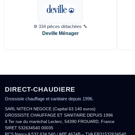
⚙️ 334 pièces détachées 🔧
Deville Ménager
DIRECT-CHAUDIERE
Grossiste chauffage et sanitaire depuis 1996.
SARL NITECH NEGOCE (Capital 63 140 euros)
GROSSISTE CHAUFFAGE ET SANITAIRE DEPUIS 1996
4 Ter rue du maréchal Leclerc, 54390 FROUARD, France
SIRET 532634540 00035
RCS Nancy A 532 634 540 / APE 4674B – TVA FR31532634540