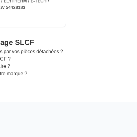
/ ELYTHERM / E-TECH /
KW 54428183
ffage SLCF
s par vos pièces détachées ?
LCF ?
ire ?
utre marque ?