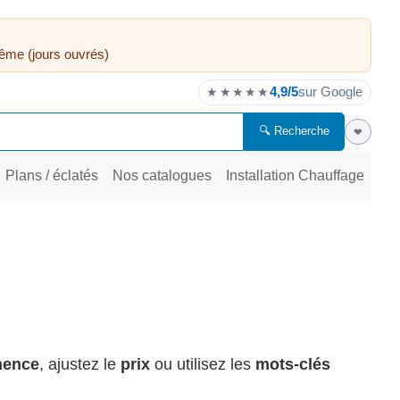
ême (jours ouvrés)
4,9/5
sur Google
★★★★★
🔍 Recherche
❤
Plans / éclatés
Nos catalogues
Installation Chauffage
inence
, ajustez le
prix
ou utilisez les
mots-clés