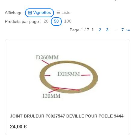
Affichage :
▤ Vignettes
☰ Liste
Produits par page :
20
50
100
Page 1 / 7
1
2
3
…
7
›
»
JOINT BRULEUR P0027547 DEVILLE POUR POELE 9444
24,00 €