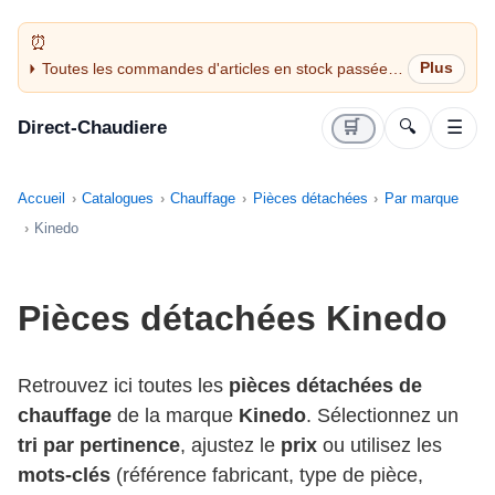
Toutes les commandes d'articles en stock passées
avant 14H sont expédiées le jour même (jours
ouvrés)
Direct-Chaudiere
🛒
🔍
☰
Accueil
Catalogues
Chauffage
Pièces détachées
Par marque
Kinedo
Pièces détachées Kinedo
Retrouvez ici toutes les
pièces détachées de
chauffage
de la marque
Kinedo
. Sélectionnez un
tri par pertinence
, ajustez le
prix
ou utilisez les
mots-clés
(référence fabricant, type de pièce,