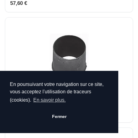
57,60 €
En poursuivant votre navigation sur ce site,
vous acceptez l'utilisation de traceurs
BUSE RONDE D.97 14312372601 POUR GODIN 3720
(cookies).
En savoir plus.
3736
38,40 €
Fermer