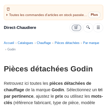
Toutes les commandes d'articles en stock passées
avant 14H sont expédiées le jour même (jours
ouvrés)
Direct-Chaudiere
🛒
🔍
☰
Accueil
Catalogues
Chauffage
Pièces détachées
Par marque
Godin
Pièces détachées Godin
Retrouvez ici toutes les
pièces détachées de
chauffage
de la marque
Godin
. Sélectionnez un
tri
par pertinence
, ajustez le
prix
ou utilisez les
mots-
clés
(référence fabricant, type de pièce, modèle