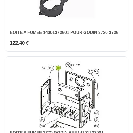
BOITE A FUMEE 14301373601 POUR GODIN 3720 3736
122,40 €
BOITE A FUMEE 3275 GODIN REF.14301327501