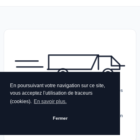
En poursuivant votre navigation sur ce site,
Pour les articles
en stock
commandés avant
14 heures
vous acceptez l'utilisation de traceurs
(jours ouvrés), la préparation et l'
expédition
de votre
(cookies).
En savoir plus.
commande est réalisée le jour de la commande. Un
maximum de clients reçoivent le colis
dès le lendemain
Fermer
matin
à domicile ou en point relais.
CGV Détails livraison & transporteurs →