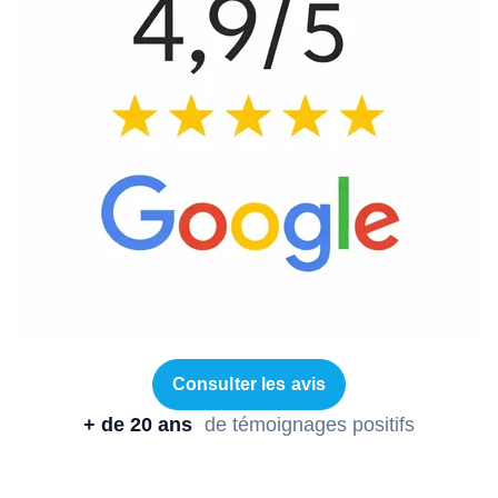
Consulter les avis
+ de 20 ans
de témoignages positifs