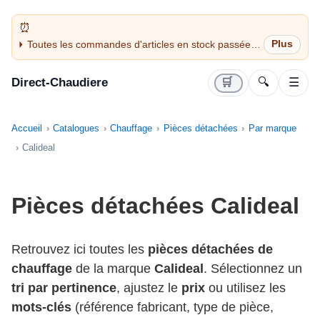
Toutes les commandes d'articles en stock passées
avant 14H sont expédiées le jour même (jours
ouvrés)
Direct-Chaudiere
🛒
🔍
☰
Accueil
Catalogues
Chauffage
Pièces détachées
Par marque
Calideal
Pièces détachées Calideal
Retrouvez ici toutes les
pièces détachées de
chauffage
de la marque
Calideal
. Sélectionnez un
tri par pertinence
, ajustez le
prix
ou utilisez les
mots-clés
(référence fabricant, type de pièce,