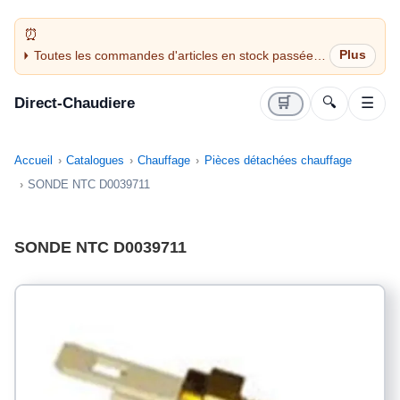
Toutes les commandes d'articles en stock passées
avant 14H sont expédiées le jour même (jours
ouvrés)
Direct-Chaudiere
🛒
🔍
☰
Accueil
Catalogues
Chauffage
Pièces détachées chauffage
SONDE NTC D0039711
SONDE NTC D0039711