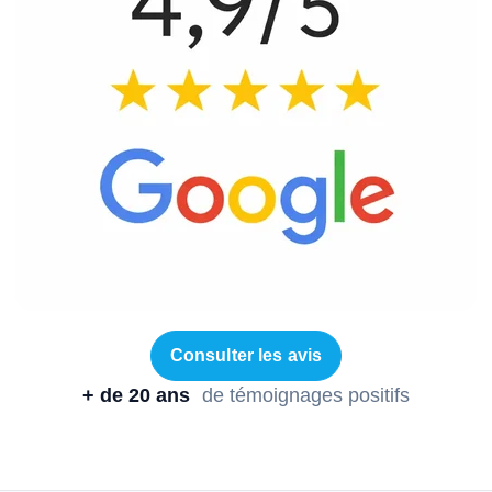
Consulter les avis
+ de 20 ans
de témoignages positifs