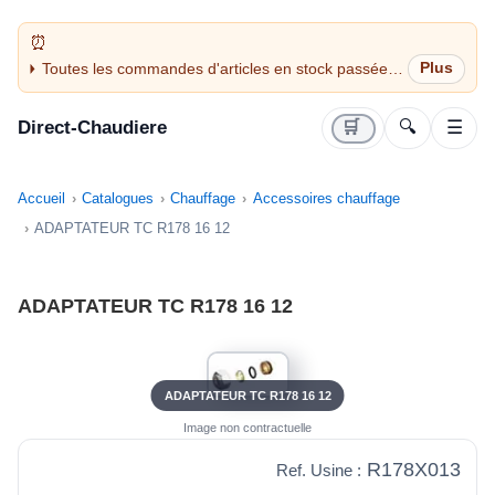
Toutes les commandes d'articles en stock passées
avant 14H sont expédiées le jour même (jours
ouvrés)
Direct-Chaudiere
🛒
🔍
☰
Accueil
Catalogues
Chauffage
Accessoires chauffage
ADAPTATEUR TC R178 16 12
ADAPTATEUR TC R178 16 12
ADAPTATEUR TC R178 16 12
Image non contractuelle
R178X013
Ref. Usine :