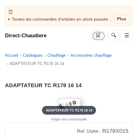
Toutes les commandes d'articles en stock passées
avant 14H sont expédiées le jour même (jours
ouvrés)
Direct-Chaudiere
🛒
🔍
☰
Accueil
Catalogues
Chauffage
Accessoires chauffage
ADAPTATEUR TC R178 16 14
ADAPTATEUR TC R178 16 14
ADAPTATEUR TC R178 16 14
Image non contractuelle
R178X015
Ref. Usine :