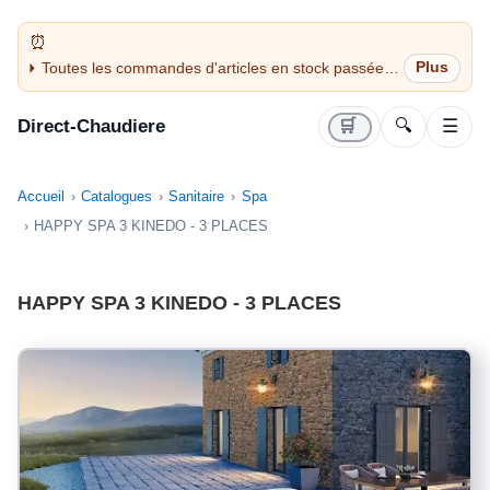
Toutes les commandes d'articles en stock passées
avant 14H sont expédiées le jour même (jours
ouvrés)
Direct-Chaudiere
🛒
🔍
☰
Accueil
Catalogues
Sanitaire
Spa
HAPPY SPA 3 KINEDO - 3 PLACES
HAPPY SPA 3 KINEDO - 3 PLACES