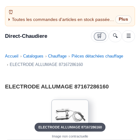
Toutes les commandes d'articles en stock passées
avant 14H sont expédiées le jour même (jours
ouvrés)
Direct-Chaudiere
🛒
🔍
☰
Accueil
Catalogues
Chauffage
Pièces détachées chauffage
ELECTRODE ALLUMAGE 87167286160
ELECTRODE ALLUMAGE 87167286160
ELECTRODE ALLUMAGE 87167286160
Image non contractuelle