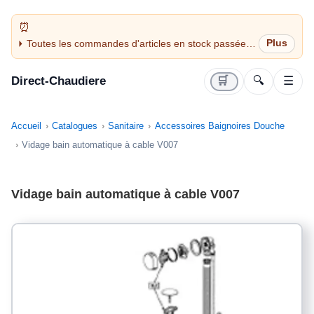
Toutes les commandes d'articles en stock passées
avant 14H sont expédiées le jour même (jours
ouvrés)
Direct-Chaudiere
🛒
🔍
☰
Accueil
Catalogues
Sanitaire
Accessoires Baignoires Douche
Vidage bain automatique à cable V007
Vidage bain automatique à cable V007