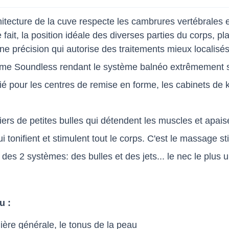
hitecture de la cuve respecte les cambrures vertébrales e
fait, la position idéale des diverses parties du corps, p
e précision qui autorise des traitements mieux localisé
tème Soundless rendant le système balnéo extrêmement s
 pour les centres de remise en forme, les cabinets de ki
liers de petites bulles qui détendent les muscles et apa
 tonifient et stimulent tout le corps. C'est le massage st
des 2 systèmes: des bulles et des jets... le nec le plus ul
u :
nière générale, le tonus de la peau