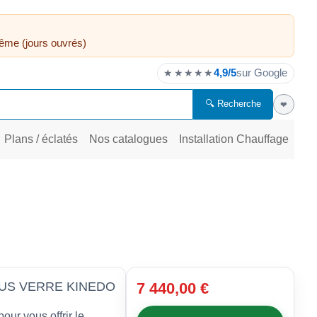
ême (jours ouvrés)
4,9/5
sur Google
★★★★★
🔍 Recherche
❤
Plans / éclatés
Nos catalogues
Installation Chauffage
US VERRE KINEDO
7 440,00 €
our vous offrir le