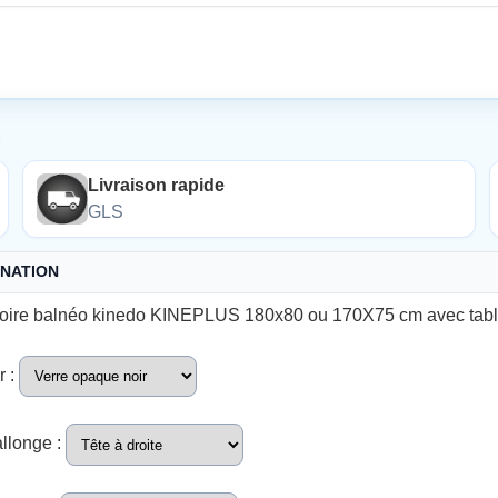
É
Livraison rapide
GLS
GNATION
oire balnéo kinedo KINEPLUS 180x80 ou 170X75 cm avec tab
r :
allonge :