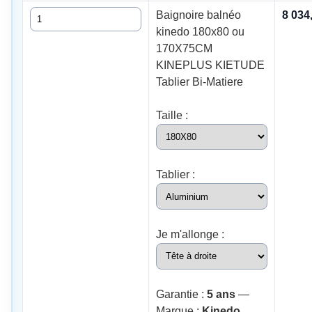
Quantité
Baignoire balnéo
8 034
kinedo 180x80 ou
170X75CM
KINEPLUS KIETUDE
Tablier Bi-Matiere
Taille :
Tablier :
Je m'allonge :
Garantie :
5 ans
—
Marque :
Kinedo