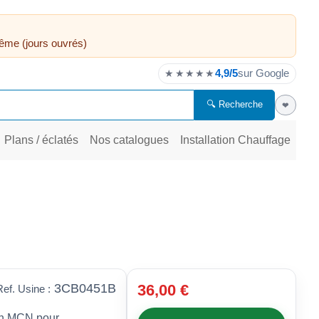
ême (jours ouvrés)
4,9/5
sur Google
★★★★★
🔍 Recherche
❤
Plans / éclatés
Nos catalogues
Installation Chauffage
3CB0451B
36,00 €
Ref. Usine :
on MCN pour