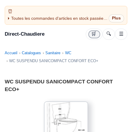
Toutes les commandes d'articles en stock passées
avant 14H sont expédiées le jour même (jours
ouvrés)
Direct-Chaudiere
🛒
🔍
☰
Accueil
Catalogues
Sanitaire
WC
WC SUSPENDU SANICOMPACT CONFORT ECO+
WC SUSPENDU SANICOMPACT CONFORT
ECO+