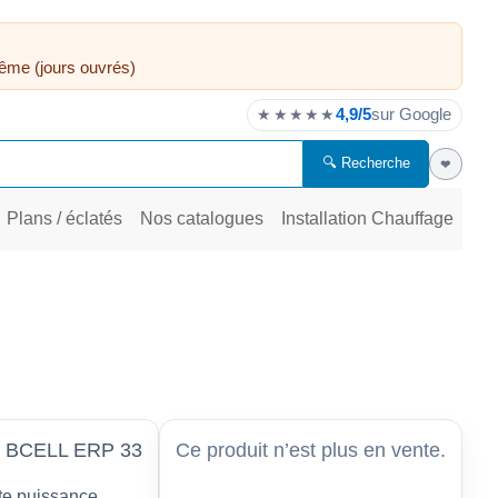
ême (jours ouvrés)
4,9/5
sur Google
★★★★★
🔍 Recherche
❤
Plans / éclatés
Nos catalogues
Installation Chauffage
 BCELL ERP 33
Ce produit n’est plus en vente.
te puissance