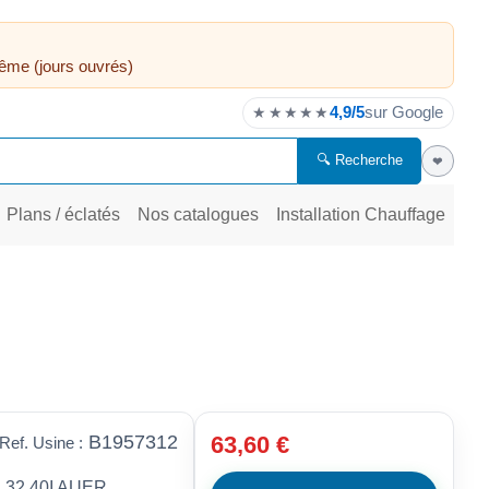
ême (jours ouvrés)
4,9/5
sur Google
★★★★★
🔍 Recherche
❤
Plans / éclatés
Nos catalogues
Installation Chauffage
B1957312
63,60 €
Ref. Usine :
32 40I AUER