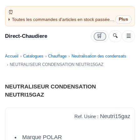
Toutes les commandes d'articles en stock passées
avant 14H sont expédiées le jour même (jours
ouvrés)
Direct-Chaudiere
🛒
🔍
☰
Accueil
Catalogues
Chauffage
Neutralisation des condensats
NEUTRALISEUR CONDENSATION NEUTRI15GAZ
NEUTRALISEUR CONDENSATION
NEUTRI15GAZ
Neutri15gaz
Ref. Usine :
Marque POLAR