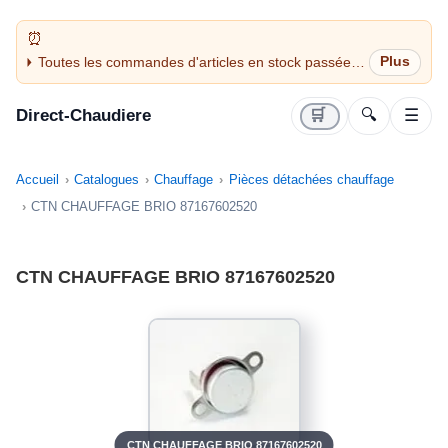
Toutes les commandes d'articles en stock passées
avant 14H sont expédiées le jour même (jours
ouvrés)
Direct-Chaudiere
🛒
🔍
☰
Accueil
Catalogues
Chauffage
Pièces détachées chauffage
CTN CHAUFFAGE BRIO 87167602520
CTN CHAUFFAGE BRIO 87167602520
CTN CHAUFFAGE BRIO 87167602520