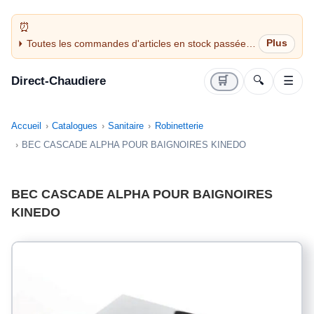
Toutes les commandes d'articles en stock passées
avant 14H sont expédiées le jour même (jours
ouvrés)
Direct-Chaudiere
🛒
🔍
☰
Accueil
Catalogues
Sanitaire
Robinetterie
BEC CASCADE ALPHA POUR BAIGNOIRES KINEDO
BEC CASCADE ALPHA POUR BAIGNOIRES
KINEDO